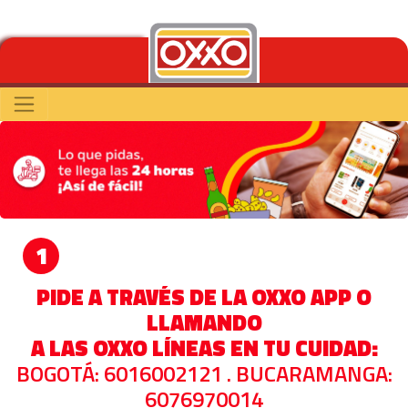
1
PIDE A TRAVÉS DE LA OXXO APP O
LLAMANDO
A LAS OXXO LÍNEAS EN TU CUIDAD:
BOGOTÁ: 6016002121 . BUCARAMANGA:
6076970014